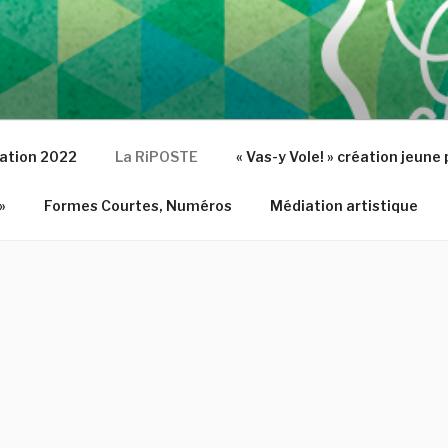
éation 2022
La RiPOSTE
« Vas-y Vole! » création jeune
»
Formes Courtes, Numéros
Médiation artistique