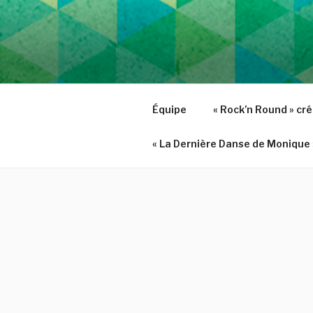
Aller
au
contenu
principal
Équipe
« Rock’n Round » cr
« La Dernière Danse de Monique 