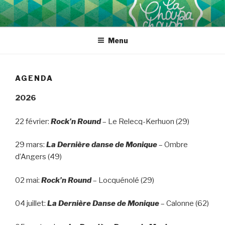
Aller
au
contenu
Menu
principal
AGENDA
2026
22 février:
Rock’n Round
– Le Relecq-Kerhuon (29)
29 mars:
La Dernière danse de Monique
– Ombre
d’Angers (49)
02 mai:
Rock’n Round
– Locquénolé (29)
04 juillet:
La Dernière Danse de Monique
– Calonne (62)