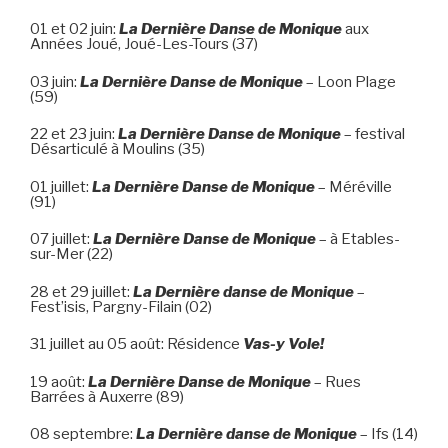
01 et 02 juin:
La Dernière Danse de Monique
aux
Années Joué, Joué-Les-Tours (37)
03 juin:
La Dernière Danse de Monique
– Loon Plage
(59)
22 et 23 juin:
La Dernière Danse de Monique
– festival
Désarticulé à Moulins (35)
01 juillet:
La Dernière Danse de Monique
– Méréville
(91)
07 juillet:
La Dernière Danse de Monique
– à Etables-
sur-Mer (22)
28 et 29 juillet:
La Dernière danse de Monique
–
Fest’isis, Pargny-Filain (02)
31 juillet au 05 août: Résidence
Vas-y Vole!
19 août:
La Dernière Danse de Monique
– Rues
Barrées à Auxerre (89)
08 septembre:
La Dernière danse de Monique
– Ifs (14)