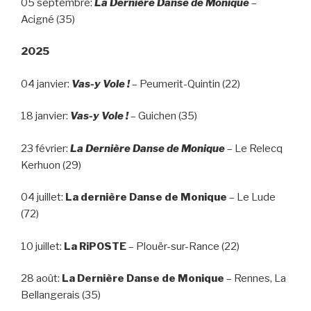
05 septembre:
La Dernière Danse de Monique
–
Acigné (35)
2025
04 janvier:
Vas-y Vole !
– Peumerit-Quintin (22)
18 janvier:
Vas-y Vole !
– Guichen (35)
23 février:
La Dernière Danse de Monique
– Le Relecq
Kerhuon (29)
04 juillet:
La dernière Danse de Monique
– Le Lude
(72)
10 juillet:
La RiPOSTE
– Plouër-sur-Rance (22)
28 août:
La Dernière Danse de Monique
– Rennes, La
Bellangerais (35)