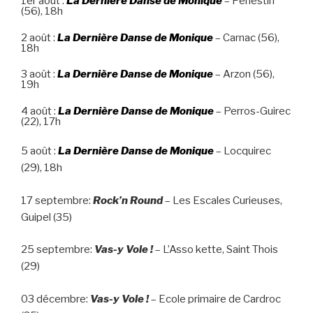
1er août :
La Dernière Danse de Monique
– Pénestin
(56), 18h
2 août :
La Dernière Danse de Monique
– Carnac (56),
18h
3 août :
La Dernière Danse de Monique
– Arzon (56),
19h
4 août :
La Dernière Danse de Monique
– Perros-Guirec
(22), 17h
5 août :
La Dernière Danse de Monique
– Locquirec
(29), 18h
17 septembre:
Rock’n Round
– Les Escales Curieuses,
Guipel (35)
25 septembre:
Vas-y Vole !
– L’Asso kette, Saint Thois
(29)
03 décembre:
Vas-y Vole !
– Ecole primaire de Cardroc